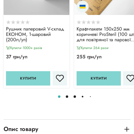
Рушник паперовий V-склад
Крафт-пакети 150х250 мм
ЕКОНОМ, 1-шаровий
коричневі ProSteril (100 шт
(200л/уп)
для повітряної та парової
стерилізації, з індикаторо
Купили 1000+ разiв
Купили 264 рази
4 класу
37 грн/уп
255 грн/уп
КУПИТИ
КУПИТИ
Опис товару