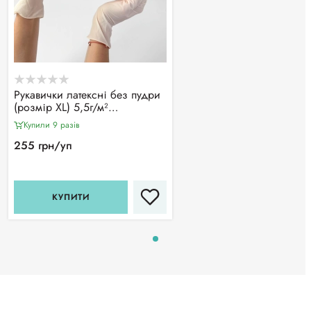
Рукавички латексні без пудри
(розмір ХL) 5,5г/м²
MERCATOR Dermagel Coated,
Купили 9 разiв
100шт
255 грн/уп
КУПИТИ