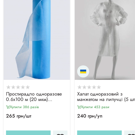
Простирадло одноразове
Халат одноразовий з
0.6х100 м (20 мкм)
манжетом на липучці (5 шт
блакитне
уп), білий
Купили 386 разiв
Купили 453 рази
265 грн/шт
240 грн/уп