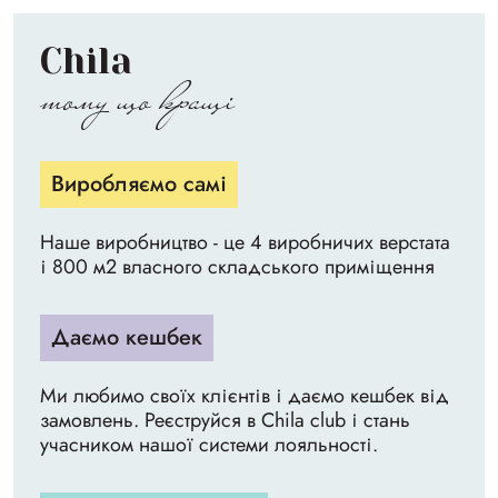
Chila
тому що кращі
Виробляємо самі
Наше виробництво - це 4 виробничих верстата
і 800 м2 власного складського приміщення
Даємо кешбек
Ми любимо своїх клієнтів і даємо кешбек від
замовлень. Реєструйся в Chila club і стань
учасником нашої системи лояльності.