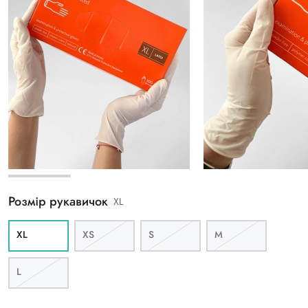
Розмір рукавичок
ХL
ХL
XS
S
M
L