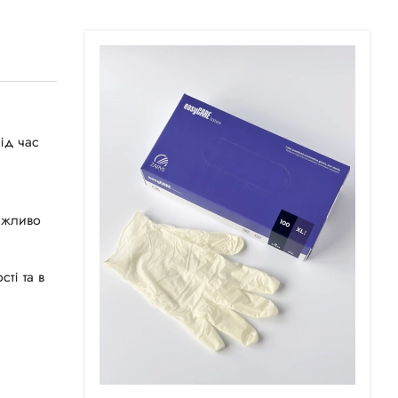
під час
важливо
ті та в