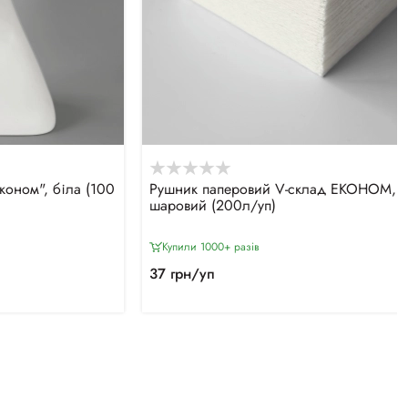
оном", біла (100
Рушник паперовий V-склад ЕКОНОМ, 1
шаровий (200л/уп)
Купили 1000+ разiв
37 грн/уп