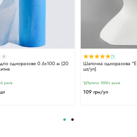
(1)
дло одноразове 0.6х100 м (20
Шапочка одноразова "Ек
китне
шт/уп)
6 разiв
Купили 1000+ разiв
шт
109 грн/уп