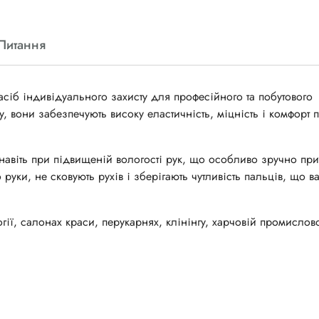
Питання
іб індивідуального захисту для професійного та побутового
у, вони забезпечують високу еластичність, міцність і комфорт 
 навіть при підвищеній вологості рук, що особливо зручно при
руки, не сковують рухів і зберігають чутливість пальців, що 
ії, салонах краси, перукарнях, клінінгу, харчовій промисловос