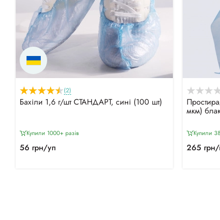
(2)
Бахіли 1,6 г/шт СТАНДАРТ, сині (100 шт)
Простира
мкм) бла
Купили 1000+ разiв
Купили 38
56 грн/уп
265 грн/