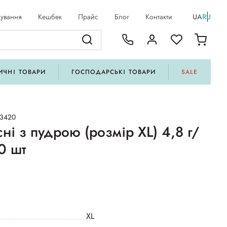
ування
Кешбек
Прайс
Блог
Контакти
UA
RU
ИЧНІ ТОВАРИ
ГОСПОДАРСЬКІ ТОВАРИ
SALE
03420
ні з пудрою (розмір XL) 4,8 г/
0 шт
ХL