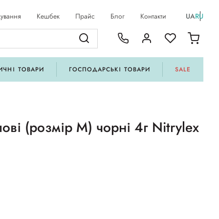
ування
Кешбек
Прайс
Блог
Контакти
UA
RU
ИЧНІ ТОВАРИ
ГОСПОДАРСЬКІ ТОВАРИ
SALE
ові (розмір M) чорні 4г Nitrylex