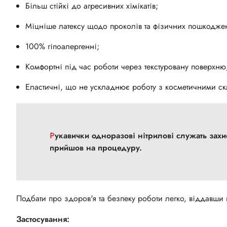
Більш стійкі до агресивних хімікатів;
Міцніше латексу щодо проколів та фізичних пошкодже
100% гіпоалергенні;
Комфортні під час роботи через текстуровану поверхню
Еластичні, що не ускладнює роботу з косметичними ск
Рукавички одноразові нітрилові служать захисним бар'єром для рук не тільки «носія», а й клієнта, що
прийшов на процедуру.
Подбати про здоров'я та безпеку роботи легко, віддавши 
Застосування: