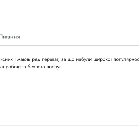
Питання
ексних і мають ряд переваг, за що набули широкої популярност
т роботи та безпека послуг.