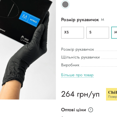
Розмір рукавичок
M
XS
S
Розмір рукавичок
Щільність рукавички
Виробник
Більше про товар
264 грн/уп
Chi
Повер
Оптові ціни