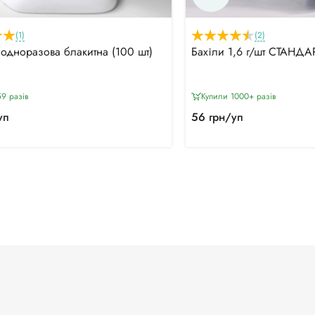
(1)
(2)
одноразова блакитна (100 шт)
Бахіли 1,6 г/шт СТАНДАР
9 разiв
Купили 1000+ разiв
уп
56 грн/уп