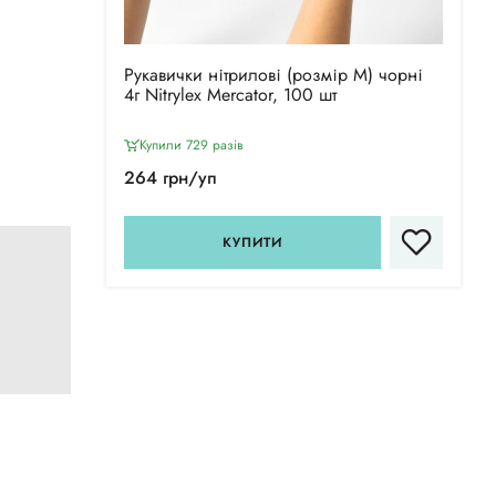
Рукавички нітрилові (розмір M) чорні
4г Nitrylex Mercator, 100 шт
Купили 729 разiв
264 грн/уп
КУПИТИ