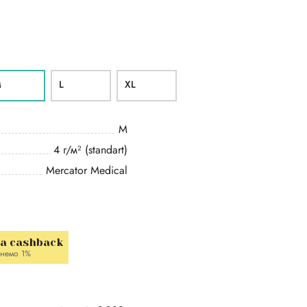
M
L
ХL
M
4 г/м² (standart)
Mercator Medical
la cashback
немо 1%