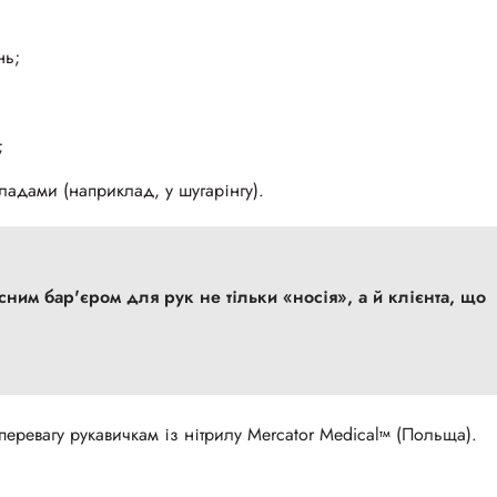
нь;
;
ладами (наприклад, у шугарінгу).
перевагу рукавичкам із нітрилу
Mercator Medical
(Польща).
тм