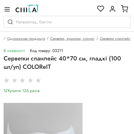
кольоровій гамі
а
Одноразова продукція
Серветки, рушники, спонжі
Серветки спанлейс
В наявності
Код товару: 03211
Серветки спанлейс 40*70 см, гладкі (100
шт/уп) COLOReIT
Купили 126 разiв