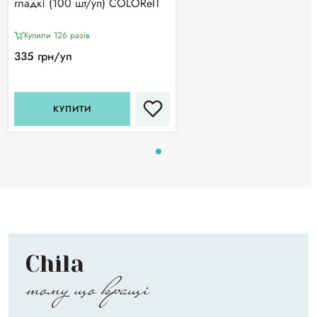
гладкі (100 шт/уп) COLOReIT
Купили 126 разiв
335 грн/уп
КУПИТИ
Chila
тому що кращі