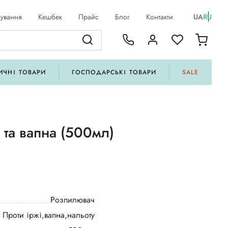
ування
Кешбек
Прайс
Блог
Контакти
UA
RU
ИЧНІ ТОВАРИ
ГОСПОДАРСЬКІ ТОВАРИ
SALE
 та вапна (500мл)
Розпилювач
Проти іржі,вапна,нальоту