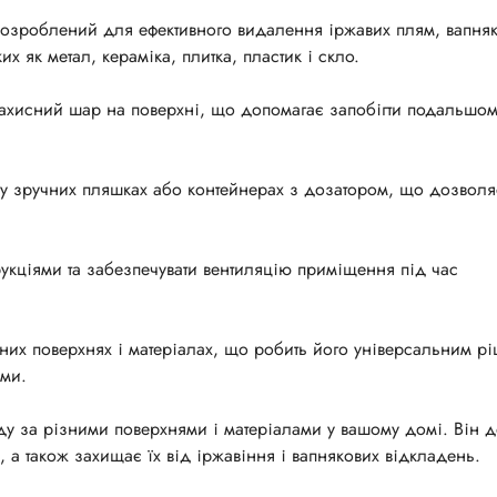
озроблений для ефективного видалення іржавих плям, вапня
х як метал, кераміка, плитка, пластик і скло.
захисний шар на поверхні, що допомагає запобігти подальшо
я у зручних пляшках або контейнерах з дозатором, що дозволяє
трукціями та забезпечувати вентиляцію приміщення під час
зних поверхнях і матеріалах, що робить його універсальним р
ями.
ду за різними поверхнями і матеріалами у вашому домі. Він 
, а також захищає їх від іржавіння і вапнякових відкладень.