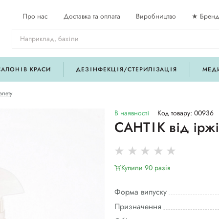
Про нас
Доставка та оплата
Виробництво
★ Бренд
САЛОНІВ КРАСИ
ДЕЗІНФЕКЦІЯ/СТЕРИЛІЗАЦІЯ
МЕД
алету
В наявності
Код товару: 00936
САНТІК від іржі
Купили 90 разiв
Форма випуску
Призначення