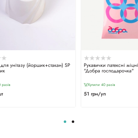
 для унітазу (йоршик+стакан) SР
Рукавички латексні міцні
тик
"Добра господарочка"
 разiв
Купили 40 разiв
шт
51 грн/уп