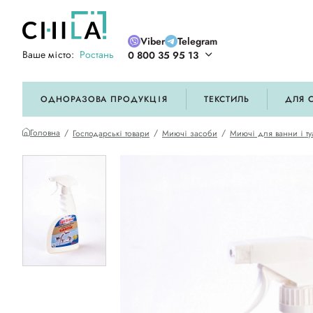
Viber
Telegram
Ваше місто:
Ростань
0 800 35 95 13
ій кольоровій гамі
ОДНОРАЗОВА ПРОДУКЦІЯ
ТЕКСТИЛЬ
ДЛЯ 
Головна
Господарські товари
Миючі засоби
Миючі для ванни і ту