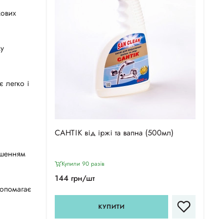
кових
му
 легко і
САНТІК від іржі та вапна (500мл)
ішенням
Купили 90 разiв
144 грн/шт
допомагає
КУПИТИ