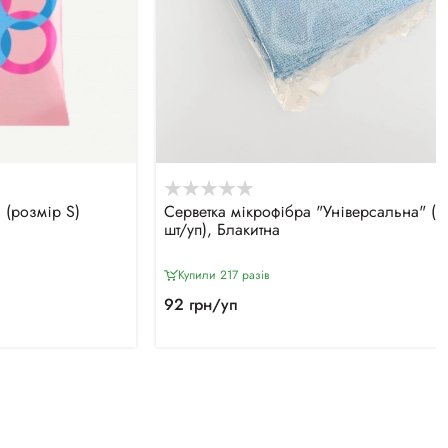
 (розмір S)
Серветка мікрофібра "Універсальна" (5
шт/уп), Блакитна
Купили 217 разiв
92 грн/уп