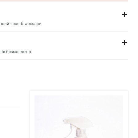
іший спосіб доставки
нів безкоштовно