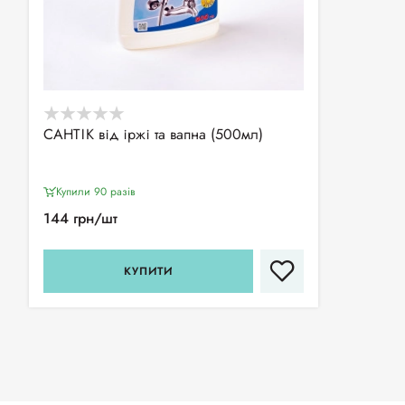
САНТІК від іржі та вапна (500мл)
Купили 90 разiв
144 грн/шт
КУПИТИ