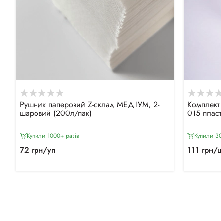
Рушник паперовий Z-склад МЕДІУМ, 2-
Комплект
шаровий (200л/пак)
015 плас
Купили 1000+ разiв
Купили 30
72 грн/уп
111 грн/