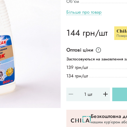
Об'єм
Більше про товар
144 грн/шт
Chil
Повер
Оптові ціни
Застосовуються на замовлення за
139 грн/шт
134 грн/шт
Безкоштовна до
нашим курʼєром або