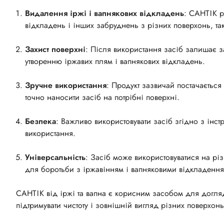
Видалення іржі і вапнякових відкладень
: САНТІК р
відкладень і інших забруднень з різних поверхонь, таки
Захист поверхні
: Після використання засіб залишає 
утворенню іржавих плям і вапнякових відкладень.
Зручне використання
: Продукт зазвичай постачаєтьс
точно наносити засіб на потрібні поверхні.
Безпека
: Важливо використовувати засіб згідно з інс
використання.
Універсальність
: Засіб може використовуватися на рі
для боротьби з іржавінням і вапняковими відкладенн
САНТІК від іржі та вапна є корисним засобом для догля
підтримувати чистоту і зовнішній вигляд різних поверхонь