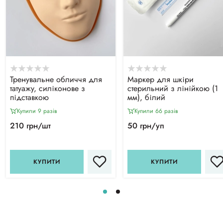
Тренувальне обличчя для
Маркер для шкіри
татуажу, силіконове з
стерильний з лінійкою (1
підставкою
мм), білий
Купили 9 разiв
Купили 66 разiв
210 грн/шт
50 грн/уп
КУПИТИ
КУПИТИ