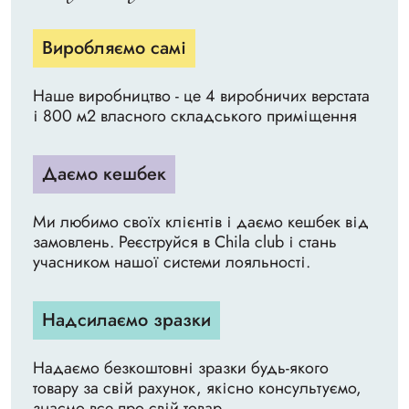
Виробляємо самі
Наше виробництво - це 4 виробничих верстата
і 800 м2 власного складського приміщення
Даємо кешбек
Ми любимо своїх клієнтів і даємо кешбек від
замовлень. Реєструйся в Chila club і стань
учасником нашої системи лояльності.
Надсилаємо зразки
Надаємо безкоштовні зразки будь-якого
товару за свій рахунок, якісно консультуємо,
знаємо все про свій товар