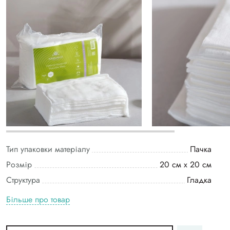
Тип упаковки матеріалу
Пачка
Розмір
20 см х 20 см
Структура
Гладка
Більше про товар