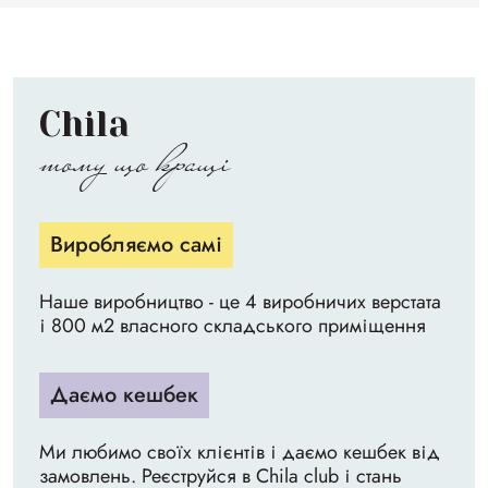
Chila
тому що кращі
Виробляємо самі
Наше виробництво - це 4 виробничих верстата
і 800 м2 власного складського приміщення
Даємо кешбек
Ми любимо своїх клієнтів і даємо кешбек від
замовлень. Реєструйся в Chila club і стань