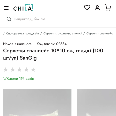
кольоровій гамі
а
Одноразова продукція
Серветки, рушники, спонжі
Серветки спанлейс
Немає в наявності
Код товару: 02884
Серветки спанлейс 10*10 см, гладкі (100
шт/уп) SanGig
Купили 119 разiв