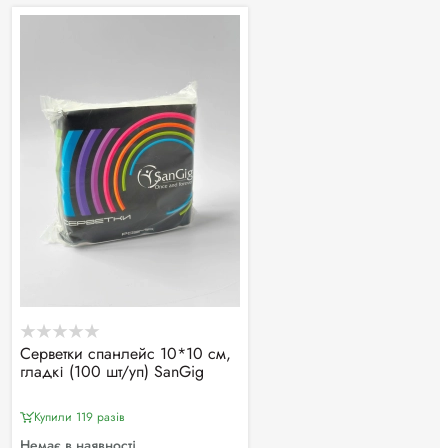
Серветки спанлейс 10*10 см,
гладкі (100 шт/уп) SanGig
Купили 119 разiв
Немає в наявності