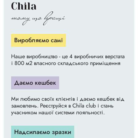
Chila
тому що кращі
Виробляємо самі
Наше виробництво - це 4 виробничих верстата
і 800 м2 власного складського приміщення
Даємо кешбек
Ми любимо своїх клієнтів і даємо кешбек від
замовлень. Реєструйся в Chila club і стань
учасником нашої системи лояльності.
Надсилаємо зразки