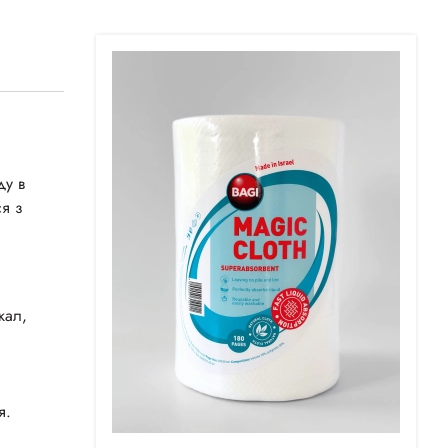
ду в
ся з
кал,
я.