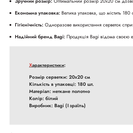
Зручний розмір:
Оптимальний розмір 20х20 см дозволя
Економна упаковка:
Велика упаковка, що містить 180 
Гігієнічність:
Одноразове використання серветок сприя
Надійний бренд Bagi:
Продукція Bagi відома своєю еф
Характеристики
:
Розмір серветки: 20х20 см
Кількість в упаковці: 180 шт.
Матеріал: н
еткане полотно
Колір: білий
Виробник: Bagi (Ізраїль)