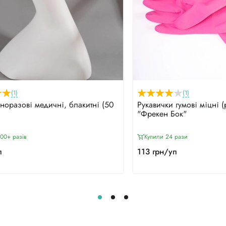
(1)
(1)
норазові медичні, блакитні (50
Рукавички гумові міцні (
"Фрекен Бок"
00+ разiв
Купили 24 рази
п
113 грн/уп