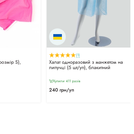
(1)
розмір S),
Халат одноразовий з манжетом на
липучці (5 шт/уп), блакитний
Купили 411 разiв
240 грн/уп