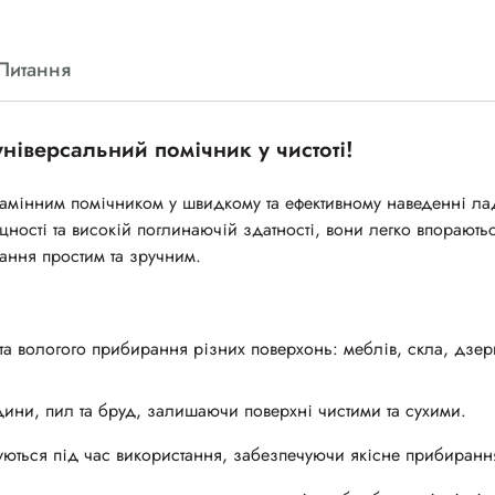
Питання
ніверсальний помічник у чистоті!
амінним помічником у швидкому та ефективному наведенні ла
цності та високій поглинаючій здатності, вони легко впорають
ння простим та зручним.
та вологого прибирання різних поверхонь: меблів, скла, дзер
ини, пил та бруд, залишаючи поверхні чистими та сухими.
уються під час використання, забезпечуючи якісне прибиранн