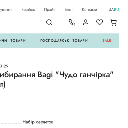
ування
Кешбек
Прайс
Блог
Контакти
UA
RU
ИЧНІ ТОВАРИ
ГОСПОДАРСЬКІ ТОВАРИ
SALE
03129
ибирання Bagi "Чудо ганчірка"
т)
Набір серветок