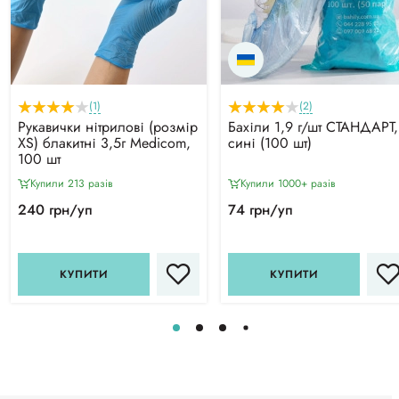
(1)
(2)
Рукавички нітрилові (розмір
Бахіли 1,9 г/шт СТАНДАРТ,
XS) блакитні 3,5г Medicom,
сині (100 шт)
100 шт
Купили 213 разiв
Купили 1000+ разiв
240 грн/уп
74 грн/уп
КУПИТИ
КУПИТИ