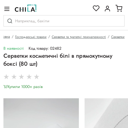
кольоровій гамі
оловна
Господарські товари
Серветки та туалетні приналежності
Серветки
В наявності
Код товару: 02482
Серветки косметичні білі в прямокутному
боксі (80 шт)
Купили 1000+ разiв