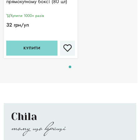
прямокутному боксі (80 шт)
Купили 1000+ разiв
32 грн/уп
КУПИТИ
Chila
тому що кращі