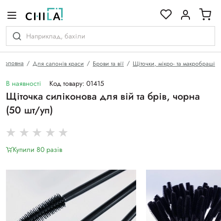
кольоровій гамі
Головна
Для салонів краси
Брови та вії
Щіточки, мікро- та макробраші
В наявності
Код товару: 01415
Щіточка силіконова для вій та брів, чорна
(50 шт/уп)
Купили 80 разiв