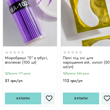
Мікробраші "S" в тубусі,
Патчі під очі для
фіолетові (100 шт)
нарощення вій, золоті (50
шт/уп)
Купили 117 разiв
Купили 244 рази
51 грн/уп
112 грн/уп
КУПИТИ
КУПИТИ