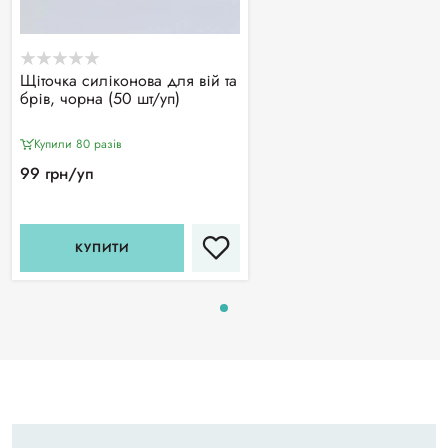
Щіточка силіконова для вій та
брів, чорна (50 шт/уп)
Купили 80 разiв
99 грн/уп
КУПИТИ