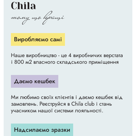
Chila
тому що кращі
Виробляємо самі
Наше виробництво - це 4 виробничих верстата
і 800 м2 власного складського приміщення
Даємо кешбек
Ми любимо своїх клієнтів і даємо кешбек від
замовлень. Реєструйся в Chila club і стань
учасником нашої системи лояльності.
Надсилаємо зразки