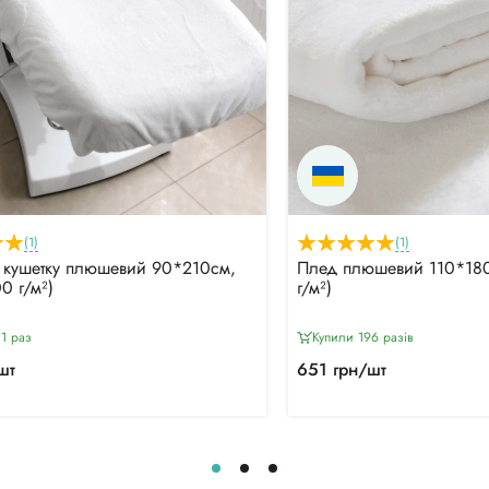
(1)
(1)
 кушетку плюшевий 90*210см,
Плед плюшевий 110*180
0 г/м²)
г/м²)
1 раз
Купили 196 разiв
шт
651 грн/шт