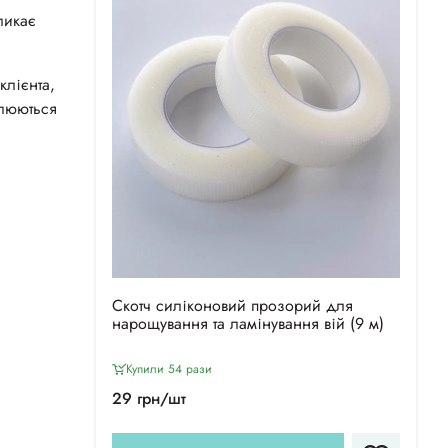
ликає
клієнта,
млюються
Скотч силіконовий прозорий для
нарощування та ламінування вій (9 м)
Купили 54 рази
29 грн/шт