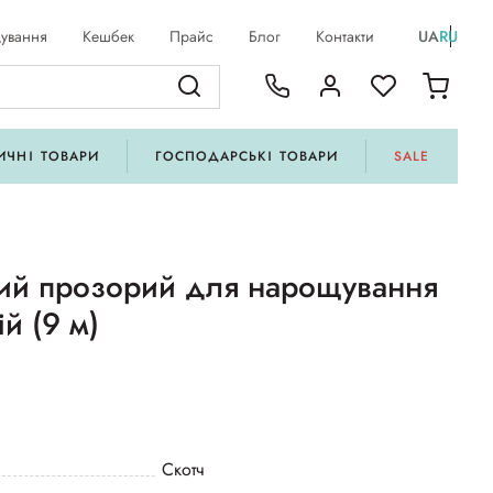
ування
Кешбек
Прайс
Блог
Контакти
UA
RU
ИЧНІ ТОВАРИ
ГОСПОДАРСЬКІ ТОВАРИ
SALE
вий прозорий для нарощування
ій (9 м)
Скотч