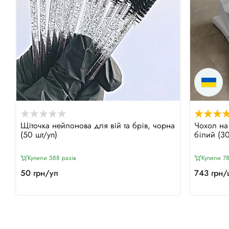
Щіточка нейлонова для вій та брів, чорна
Чохол на
(50 шт/уп)
білий (30
Купили 588 разiв
Купили 78
50 грн/уп
743 грн/