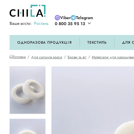
Viber
Telegram
Ваше місто:
Ростань
0 800 35 95 13
ій кольоровій гамі
ОДНОРАЗОВА ПРОДУКЦІЯ
ТЕКСТИЛЬ
ДЛЯ 
Головна
Для салонів краси
Брови та вії
Матеріали для нарощува