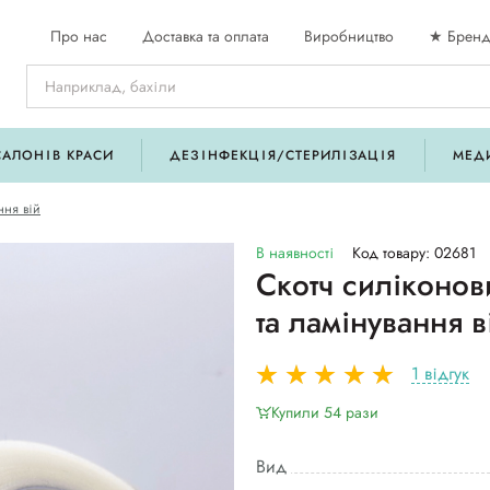
Про нас
Доставка та оплата
Виробництво
★ Бренд
САЛОНІВ КРАСИ
ДЕЗІНФЕКЦІЯ/СТЕРИЛІЗАЦІЯ
МЕД
ння вій
В наявності
Код товару: 02681
Скотч силіконо
та ламінування в
1 відгук
Купили 54 рази
Вид