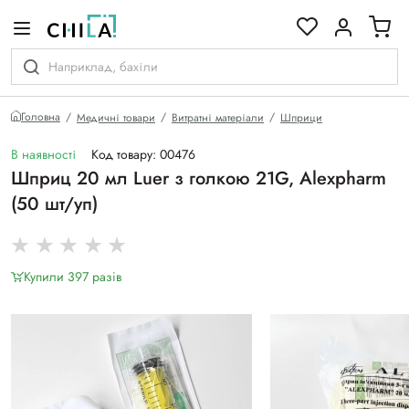
кольоровій гамі
Головна
Медичні товари
Витратні матеріали
Шприци
В наявності
Код товару: 00476
Шприц 20 мл Luer з голкою 21G, Alexpharm
(50 шт/уп)
Купили 397 разiв