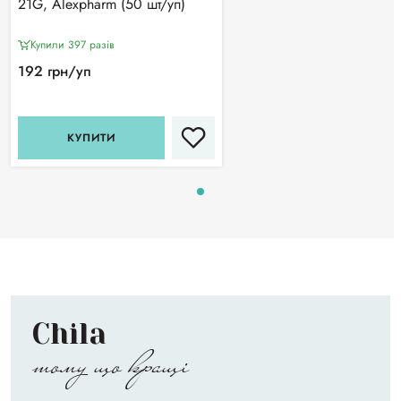
21G, Alexpharm (50 шт/уп)
Купили 397 разiв
192 грн/уп
КУПИТИ
Chila
тому що кращі