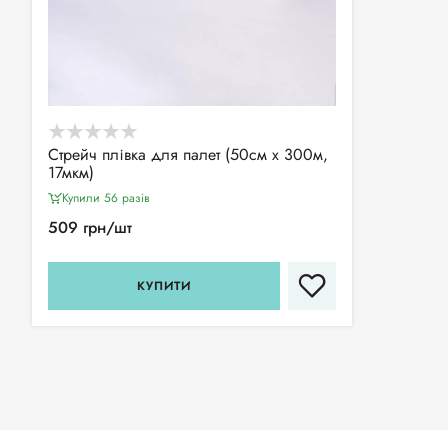
Стрейч плівка для палет (50см х 300м,
17мкм)
Купили 56 разiв
509 грн/шт
КУПИТИ