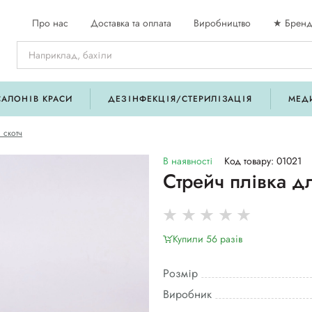
Про нас
Доставка та оплата
Виробництво
★ Бренд
САЛОНІВ КРАСИ
ДЕЗІНФЕКЦІЯ/СТЕРИЛІЗАЦІЯ
МЕД
 скотч
В наявності
Код товару: 01021
Стрейч плівка д
Купили 56 разiв
Розмір
Виробник