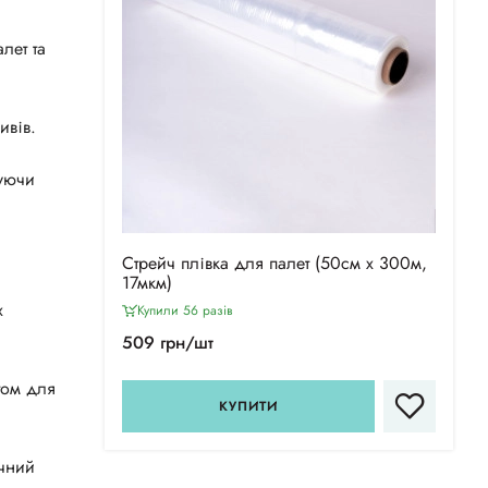
лет та
ивів.
чуючи
Стрейч плівка для палет (50см х 300м,
17мкм)
х
Купили 56 разiв
509 грн/шт
том для
КУПИТИ
очний