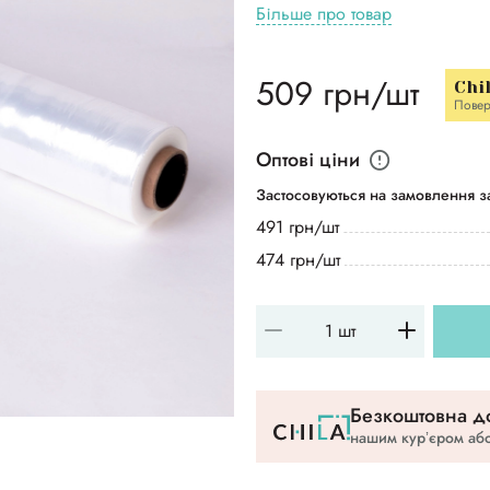
Більше про товар
509 грн/шт
Chi
Повер
Оптові ціни
Застосовуються на замовлення за
491 грн/шт
474 грн/шт
Безкоштовна до
нашим курʼєром або