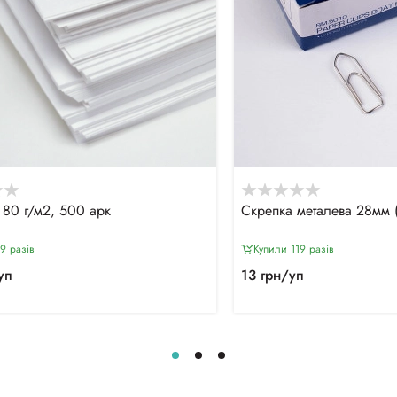
 80 г/м2, 500 арк
Скрепка металева 28мм 
9 разiв
Купили 119 разiв
уп
13 грн/уп