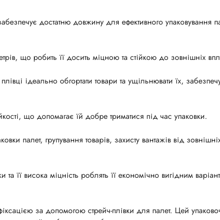
абезпечує достатню довжину для ефективного упаковування па
трів, що робить її досить міцною та стійкою до зовнішніх впл
плівці ідеально обгортати товари та ущільнювати їх, забезпе
йкості, що допомагає їй добре триматися під час упаковки.
овки палет, групування товарів, захисту вантажів від зовнішні
 та її висока міцність роблять її економічно вигідним варіан
фіксацією за допомогою стрейч-плівки для палет. Цей упаков