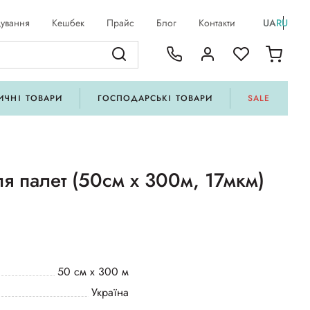
ування
Кешбек
Прайс
Блог
Контакти
UA
RU
ИЧНІ ТОВАРИ
ГОСПОДАРСЬКІ ТОВАРИ
SALE
ля палет (50см х 300м, 17мкм)
50 см х 300 м
Україна