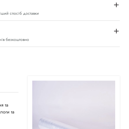
іший спосіб доставки
нів безкоштовно
я та
логи та