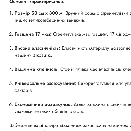
Основні характеристики:
Розмір 50 см х 300 м:
Зручний розмір стрейч-плівки з
інших великогабаритних вантажів.
Товщина 17 мкм:
Стрейч-плівка має товщину 17 мікроме
Висока еластичність:
Еластичність матеріалу дозволяє 
надійну фіксацію.
Відмінна клейкість:
Стрейч-плівка має властивість кле
Універсальне застосування:
Використовується для упак
факторів.
Економічний розрахунок:
Довга довжина стрейч-плівки
упаковки великих обсягів товарів.
Забезпечте ваші товари відмінним захистом та надійною 