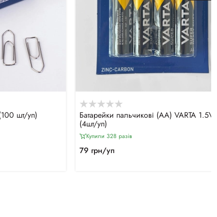
(100 шт/уп)
Батарейки пальчикові (АА) VARTA 1.5V
(4шт/уп)
Купили 328 разiв
79 грн/уп