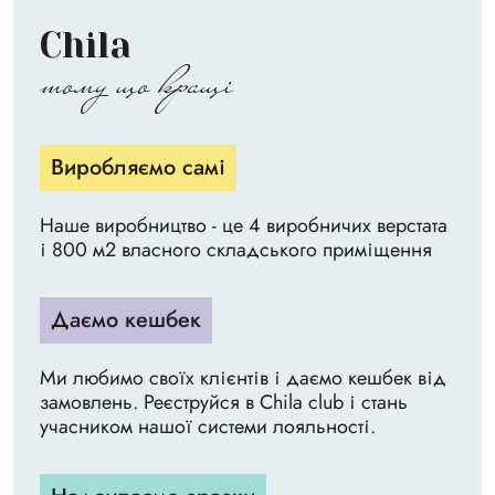
Chila
тому що кращі
Виробляємо самі
Наше виробництво - це 4 виробничих верстата
і 800 м2 власного складського приміщення
Даємо кешбек
Ми любимо своїх клієнтів і даємо кешбек від
замовлень. Реєструйся в Chila club і стань
учасником нашої системи лояльності.