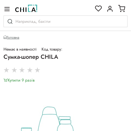
кольоровій гамі
Головна
Немає в наявності
Код товару:
Сумка-шопер CHILA
Купили 9 разiв