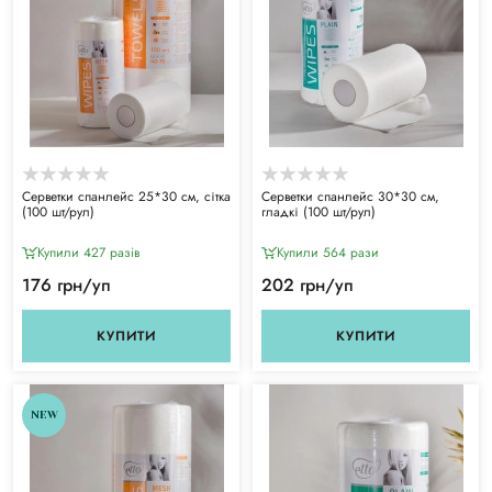
Серветки спанлейс 25*30 см, сітка
Серветки спанлейс 30*30 см,
(100 шт/рул)
гладкі (100 шт/рул)
Купили 427 разiв
Купили 564 рази
176 грн/уп
202 грн/уп
КУПИТИ
КУПИТИ
NEW