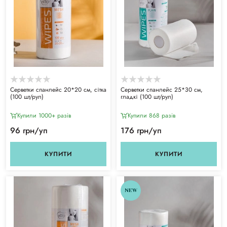
Серветки спанлейс 20*20 см, сітка
Серветки спанлейс 25*30 см,
(100 шт/рул)
гладкі (100 шт/рул)
Купили 1000+ разiв
Купили 868 разiв
96 грн/уп
176 грн/уп
КУПИТИ
КУПИТИ
NEW