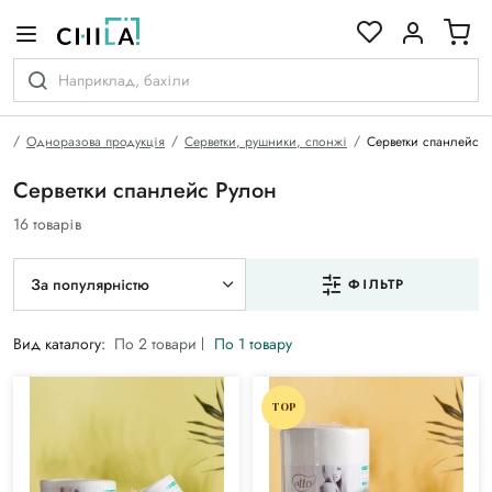
кольоровій гамі
а
Одноразова продукція
Серветки, рушники, спонжі
Серветки спанлейс
Серветки спанлейс Рулон
16 товарів
За популярністю
ФІЛЬТР
Вид каталогу:
По 2 товари
По 1 товару
TOP