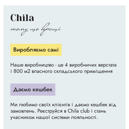
Chila
тому що кращі
Виробляємо самі
Наше виробництво - це 4 виробничих верстата
і 800 м2 власного складського приміщення
Даємо кешбек
Ми любимо своїх клієнтів і даємо кешбек від
замовлень. Реєструйся в Chila club і стань
учасником нашої системи лояльності.