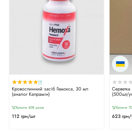
(1)
Кровоспинний засіб Гемокса, 30 мл
Серветка 
(аналог Капрамін)
(500шт/у
Купили 408 разiв
Купили 7
112 грн/шт
623 грн/