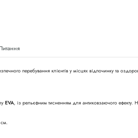
Питання
езпечного перебування клієнтів у місцях відпочинку та оздоро
лу
EVA
, із рельєфним тисненням для антиковзаючого ефекту. 
 см.