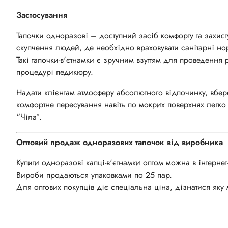
Застосування
Тапочки одноразові – доступний засіб комфорту та захисту
скупчення людей, де необхідно враховувати санітарні но
Такі тапочки-в'єтнамки є зручним взуттям для проведення
процедурі педикюру.
Надати клієнтам атмосферу абсолютного відпочинку, вбер
комфортне пересування навіть по мокрих поверхнях легко
“Чіла
.
”
Оптов
ий
продаж
одноразов
и
х
тапочок
від виробника
Купити одноразові капці-в'єтнамки оптом можна в інтернет
Вироби продаються упаковками по 25 пар.
Для оптових покупців діє спеціальна ціна, дізнатися яку 