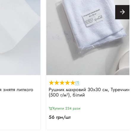
(1)
 зняття липкого
Рушник махровий 30х30 см, Туреччина
(500 г/м²), білий
Купили 234 рази
56 грн/шт