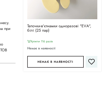
знесу.
Тапочки-в'єтнамки одноразові "ЕVА",
ом при
білі (25 пар)
Купили 116 разiв
ро
Немає в наявності
 ТОВ
НЕМАЄ В НАЯВНОСТІ