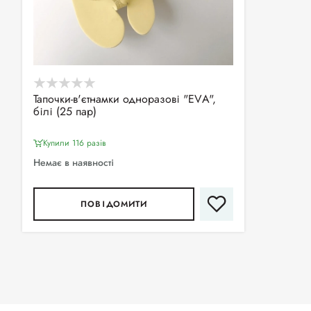
Тапочки-в'єтнамки одноразові "ЕVА",
білі (25 пар)
Купили 116 разiв
Немає в наявності
ПОВІДОМИТИ