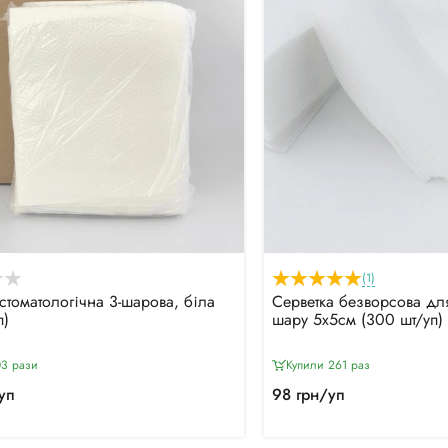
(1)
стоматологічна 3-шарова, біла
Серветка безворсова для
п)
шару 5х5см (300 шт/уп)
03 рази
Купили 261 раз
уп
98 грн/уп