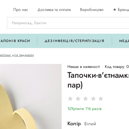
Про нас
Доставка та оплата
Виробництво
★ Бренд
САЛОНІВ КРАСИ
ДЕЗІНФЕКЦІЯ/СТЕРИЛІЗАЦІЯ
МЕД
зчепірки для педикюру
Немає в наявності
Код товару: 0
Тапочки-в'єтнамк
пар)
Купили 116 разiв
Колір
Білий