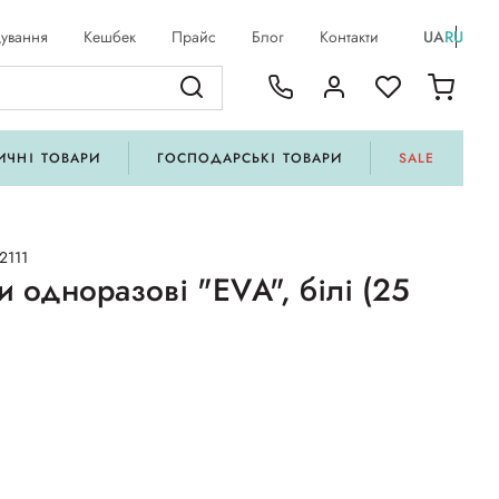
ування
Кешбек
Прайс
Блог
Контакти
UA
RU
ИЧНІ ТОВАРИ
ГОСПОДАРСЬКІ ТОВАРИ
SALE
2111
и одноразові "ЕVА", білі (25