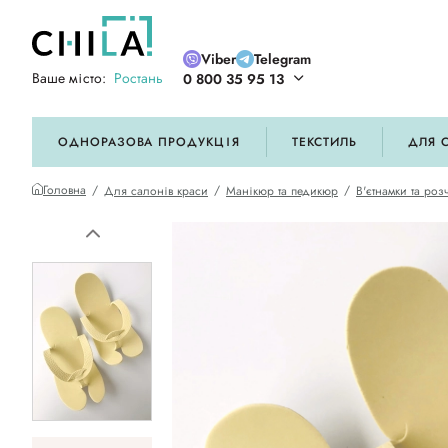
Viber
Telegram
Ваше місто:
Ростань
0 800 35 95 13
ій кольоровій гамі
ОДНОРАЗОВА ПРОДУКЦІЯ
ТЕКСТИЛЬ
ДЛЯ 
Головна
Для салонів краси
Манікюр та педикюр
В'єтнамки та ро