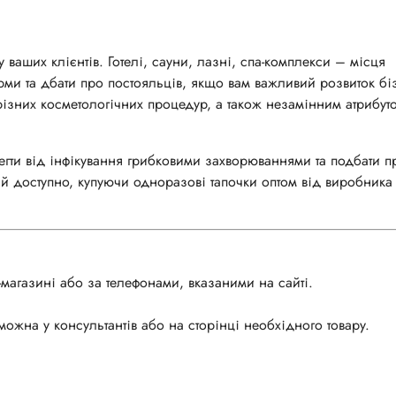
 ваших клієнтів. Готелі, сауни, лазні, спа-комплекси – місця
рми та дбати про постояльців, якщо вам важливий розвиток бі
 різних косметологічних процедур, а також незамінним атрибут
егти від інфікування грибковими захворюваннями та подбати п
 й доступно, купуючи одноразові тапочки оптом від виробника
-магазині або за телефонами, вказаними на сайті.
можна у консультантів або на сторінці необхідного товару.