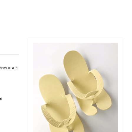
влення з
Не