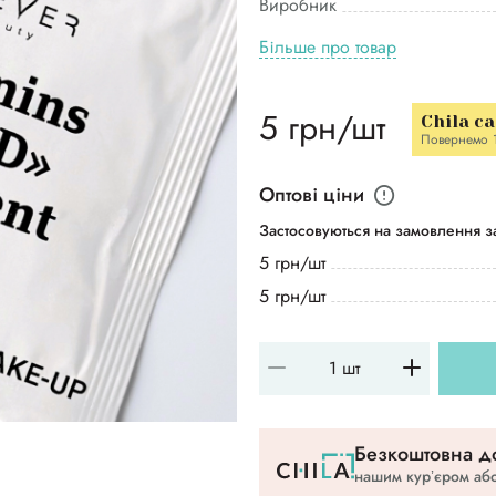
Виробник
Більше про товар
5 грн/шт
Chila c
Повернемо 
Оптові ціни
Застосовуються на замовлення за
5 грн/шт
5 грн/шт
Безкоштовна до
нашим курʼєром або