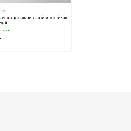
ля шкіри стерильний з лінійкою
ілий
 разiв
п