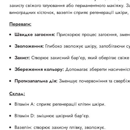
захисту свіжого татуювання або перманентного макіяжу. З
виноградних кісточок, вазелін сприяє регенерації шкіри,
Переваги:
Швидке загоєння:
Прискорює процес загоєння, зменш
Зволоження:
Глибоко зволожує шкіру, запобігаючи су
Захист:
Створює захисний бар'єр, який оберігає свіже 
Збереження кольору:
Допомагає зберегти насиченість
Протизапальна дія:
Зменшує почервоніння та свербіж
Склад:
Вітамін А: сприяє регенерації клітин шкіри.
Вітамін D: зміцнює шкірний бар'єр.
Вазелін: створює захисну плівку, зволожує.