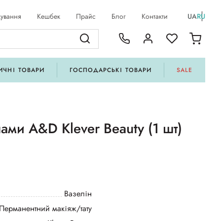
ування
Кешбек
Прайс
Блог
Контакти
UA
RU
ИЧНІ ТОВАРИ
ГОСПОДАРСЬКІ ТОВАРИ
SALE
нами А&D Klever Beauty (1 шт)
Вазелін
Перманентний макіяж/тату