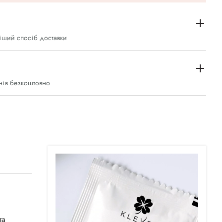
іший спосіб доставки
нів безкоштовно
та