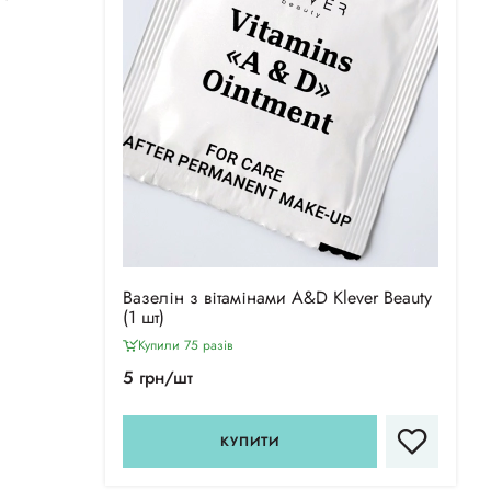
Вазелін з вітамінами А&D Klever Beauty
(1 шт)
Купили 75 разiв
5 грн/шт
КУПИТИ