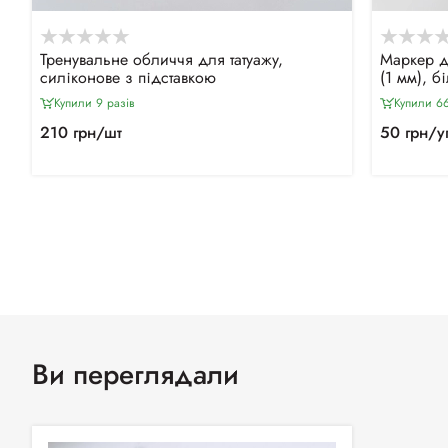
Тренувальне обличчя для татуажу,
Маркер д
силіконове з підставкою
(1 мм), б
Купили 9 разiв
Купили 66
210 грн/шт
50 грн/у
Ви переглядали