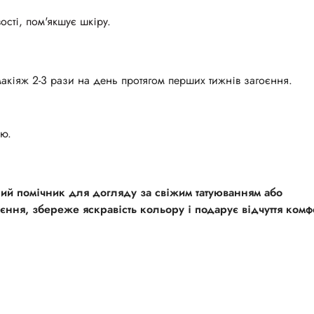
ості, пом'якшує шкіру.
акіяж 2-3 рази на день протягом перших тижнів загоєння.
ію.
ний помічник для догляду за свіжим татуюванням або
ння, збереже яскравість кольору і подарує відчуття комф