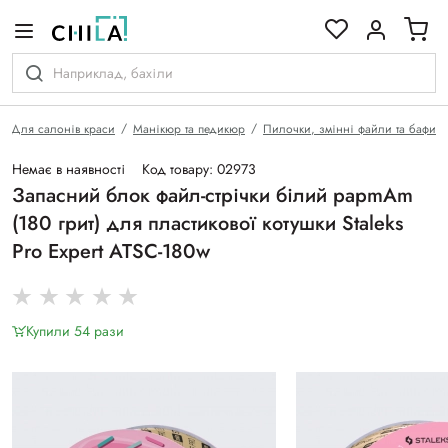
кольоровій гамі
Для салонів краси
Манікюр та педикюр
Пилочки, змінні файли та бафи
Немає в наявності
Код товару: 02973
Запасний блок файл-стрічки білий papmAm
(180 грит) для пластикової котушки Staleks
Pro Expert ATSC-180w
Купили 54 рази