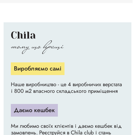
Chila
тому що кращі
Виробляємо самі
Наше виробництво - це 4 виробничих верстата
і 800 м2 власного складського приміщення
Даємо кешбек
Ми любимо своїх клієнтів і даємо кешбек від
замовлень. Реєструйся в Chila club і стань