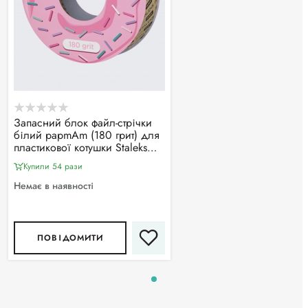
Запасний блок файл-стрічки
білий papmAm (180 грит) для
пластикової котушки Staleks
Pro Expert ATSC-180w
Купили 54 рази
Немає в наявності
ПОВІДОМИТИ