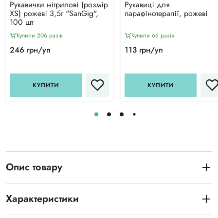
Рукавички нітрилові (розмір
Рукавиці для
ХS) рожеві 3,5г "SanGig",
парафінотерапії, рожеві
100 шт
Купили 206 разiв
Купили 66 разiв
246 грн/уп
113 грн/уп
КУПИТИ
КУПИТИ
Опис товару
Характеристики