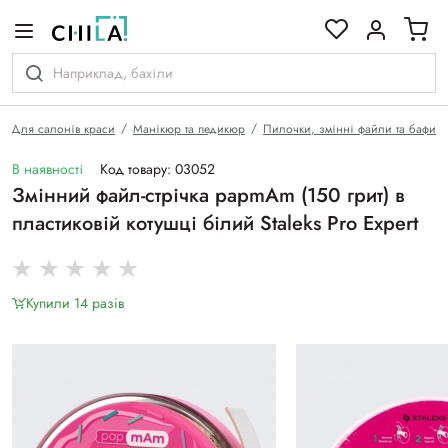
кольоровій гамі
Для салонів краси
Манікюр та педикюр
Пилочки, змінні файли та бафи
В наявності
Код товару: 03052
Змінний файл-стрічка papmAm (150 грит) в
пластиковій котушці білий Staleks Pro Expert
Купили 14 разiв