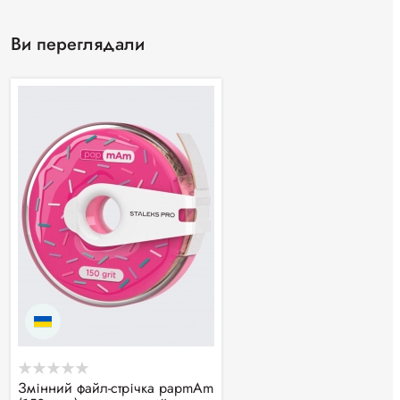
Ви переглядали
Змінний файл-стрічка papmAm