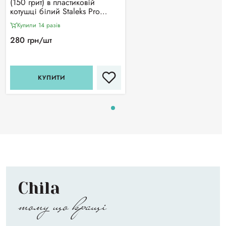
(150 грит) в пластиковій
котушці білий Staleks Pro
Expert
Купили 14 разiв
280 грн/шт
КУПИТИ
Chila
тому що кращі