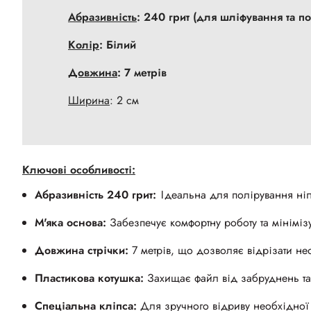
Абразивність
: 240 грит (для шліфування та п
Колір
: Білий
Довжина
: 7 метрів
Ширина
: 2 см
Ключові особливості:
Абразивність 240 грит:
Ідеальна для полірування нігт
М'яка основа:
Забезпечує комфортну роботу та мініміз
Довжина стрічки:
7 метрів, що дозволяє відрізати не
Пластикова котушка:
Захищає файл від забруднень т
Спеціальна кліпса:
Для зручного відриву необхідної