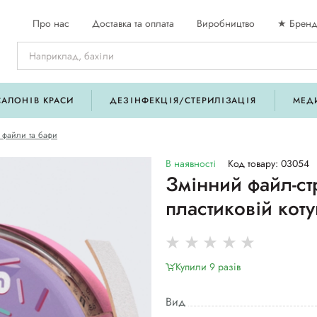
Про нас
Доставка та оплата
Виробництво
★ Бренд
САЛОНІВ КРАСИ
ДЕЗІНФЕКЦІЯ/СТЕРИЛІЗАЦІЯ
МЕД
 файли та бафи
В наявності
Код товару: 03054
Змінний файл-ст
пластиковій коту
Купили 9 разiв
Вид