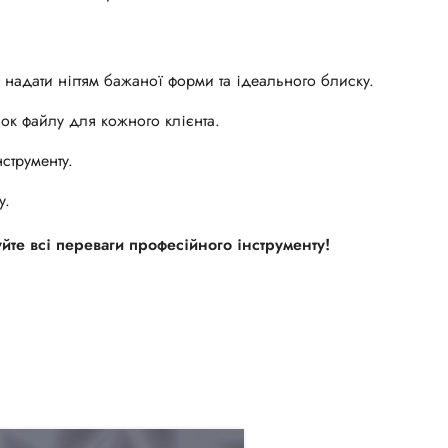
адати нігтям бажаної форми та ідеального блиску.
ок файлу для кожного клієнта.
нструменту.
у.
уйте всі переваги професійного інструменту!