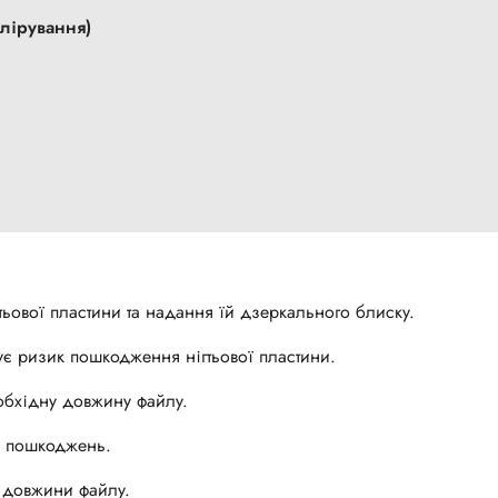
олірування)
ьової пластини та надання їй дзеркального блиску.
ує ризик пошкодження нігтьової пластини.
обхідну довжину файлу.
а пошкоджень.
 довжини файлу.