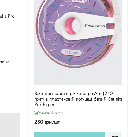
eks Pro
ни та
Змінний файл-стрічка papmAm (240
грит) в пластиковій котушці білий Staleks
Pro Expert
Купили 9 разiв
280 грн/шт