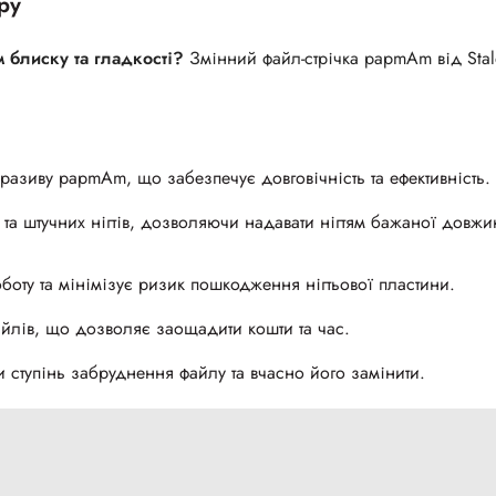
ру
 блиску та гладкості?
Змінний файл-стрічка papmAm від Stal
азиву papmAm, що забезпечує довговічність та ефективність.
та штучних нігтів, дозволяючи надавати нігтям бажаної довжи
оту та мінімізує ризик пошкодження нігтьової пластини.
йлів, що дозволяє заощадити кошти та час.
 ступінь забруднення файлу та вчасно його замінити.