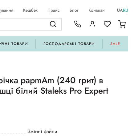
ування
Кешбек
Прайс
Блог
Контакти
UA
RU
ИЧНІ ТОВАРИ
ГОСПОДАРСЬКІ ТОВАРИ
SALE
річка papmAm (240 грит) в
шці білий Staleks Pro Expert
Змінні файли