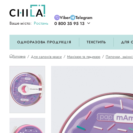
Viber
Telegram
Ваше місто:
Ростань
0 800 35 95 13
ій кольоровій гамі
ОДНОРАЗОВА ПРОДУКЦІЯ
ТЕКСТИЛЬ
ДЛЯ 
Головна
Для салонів краси
Манікюр та педикюр
Пилочки, змінні