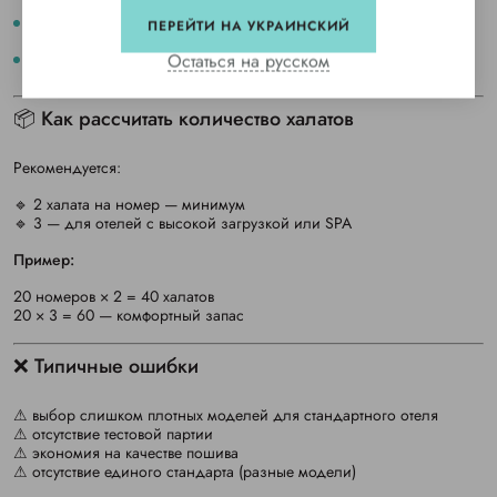
удобство масштабирования закупок
ПЕРЕЙТИ НА УКРАИНСКИЙ
возможность быстрых дозаказов
Остаться на русском
📦 Как рассчитать количество халатов
Рекомендуется:
🔹 2 халата на номер — минимум
🔹 3 — для отелей с высокой загрузкой или SPA
Пример:
20 номеров × 2 = 40 халатов
20 × 3 = 60 — комфортный запас
❌ Типичные ошибки
⚠ выбор слишком плотных моделей для стандартного отеля
⚠ отсутствие тестовой партии
⚠ экономия на качестве пошива
⚠ отсутствие единого стандарта (разные модели)