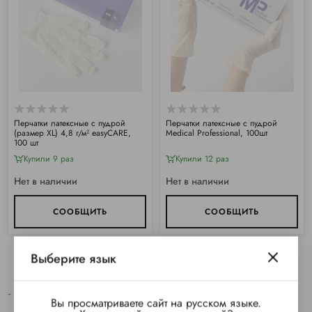
Перчатки латексные с пудрой
Перчатки латексные с пудрой
(размер XL) 4,8 г/м² easyCARE,
Medical Professional, 100шт
100 шт
Купили 9 раз
Купили 12 раз
Нет в наличии
Нет в наличии
СООБЩИТЬ
СООБЩИТЬ
Выберите язык
-
Вы просматриваете сайт на русском языке.