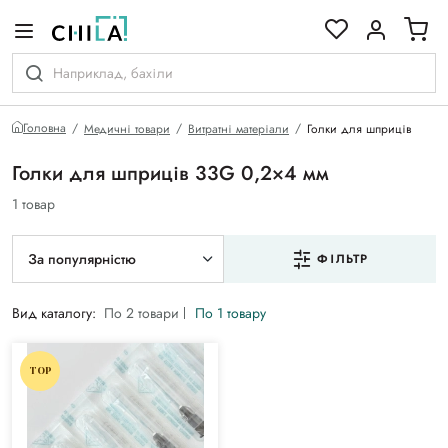
кольоровій гамі
Головна
Медичні товари
Витратні матеріали
Голки для шприців
Голки для шприців 33G 0,2×4 мм
1 товар
За популярністю
ФІЛЬТР
Вид каталогу:
По 2 товари
По 1 товару
TOP