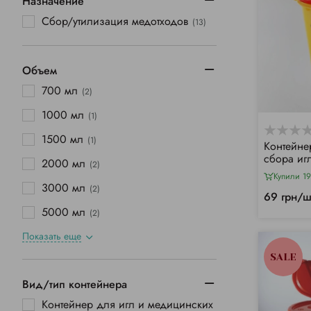
Назначение
Сбор/утилизация медотходов
(13)
Объем
700 мл
(2)
1000 мл
(1)
1500 мл
(1)
Контейне
сбора иг
2000 мл
(2)
отходов, 
Купили 19
3000 мл
(2)
69 грн/ш
5000 мл
(2)
Показать еще
SALE
Вид/тип контейнера
Контейнер для игл и медицинских