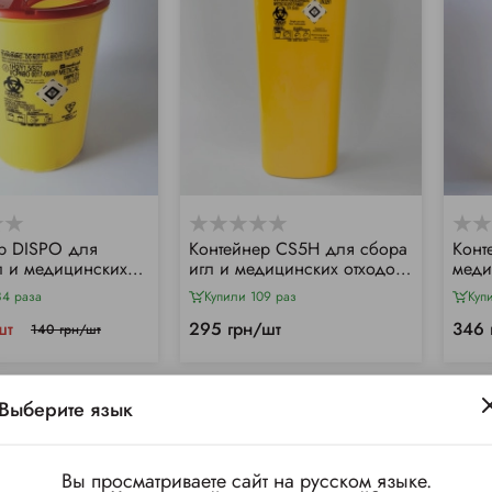
р DISPO для
Контейнер CS5H для сбора
Конт
л и медицинских
игл и медицинских отходов,
меди
3л
5л
84 раза
Купили 109 раз
Куп
шт
295 грн/шт
346 
140 грн/шт
Выберите язык
Вы просматриваете сайт на русском языке.