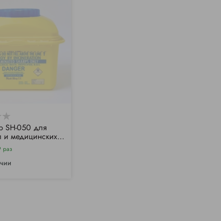
р SH-050 для
л и медицинских
5л
9 раз
ичии