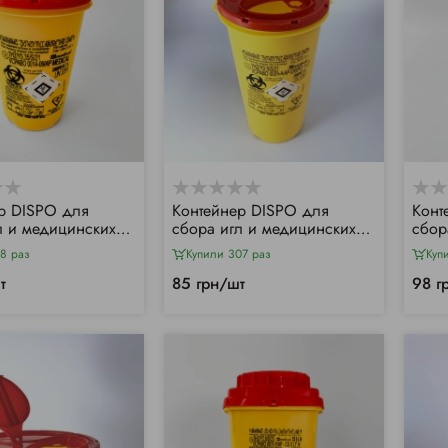
р DISPO для
Контейнер DISPO для
Конт
л и медицинских
сбора игл и медицинских
сбор
0,7л
отходов, 1л
отхо
8 раз
Купили 307 раз
Куп
т
85 грн/шт
98 г