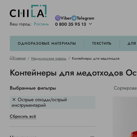
Viber
Telegram
Ваш город:
Ростань
0 800 35 95 13
ей цветовой гамме
орированные
ОДНОРАЗОВЫЕ МАТЕРИАЛЫ
ТЕКСТИЛЬ
ДЛЯ
Главная
Медицинские товары
Контейнеры для медотходов
Контейнеры для медотходов Ос
Выбранные фильтры
Сортирова
Острые отходы/острый
инструментарий
Сбросить всё