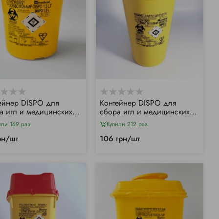
ейнер DISPO для
Контейнер DISPO для
а игл и медицинских
сбора игл и медицинских
дов, 1,5л
отходов, 2л
или 169 раз
Купили 212 раз
рн/шт
106 грн/шт