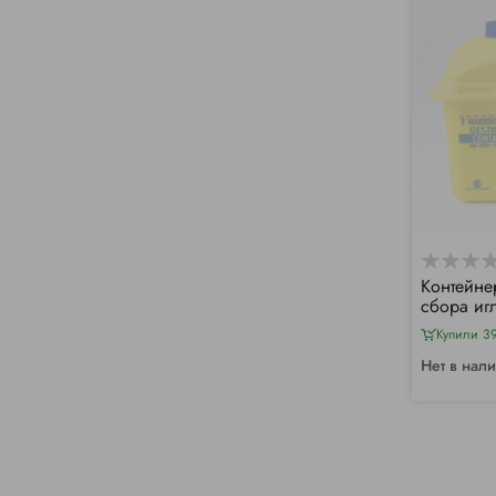
Контейне
сбора иг
отходов, 
Купили 3
Нет в нал