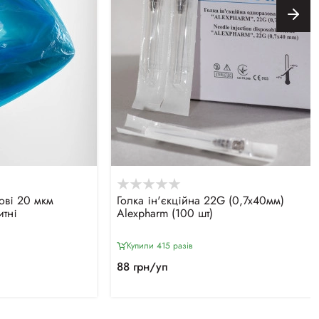
ові 20 мкм
Голка ін'єкційна 22G (0,7х40мм)
итні
Alexpharm (100 шт)
Купили 415 разiв
88 грн/уп