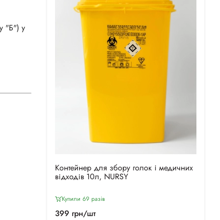
 "Б") у
Контейнер для збору голок і медичних
відходів 10л, NURSY
Купили 69 разiв
399 грн/шт