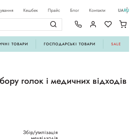
ування
Кешбек
Прайс
Блог
Контакти
UA
RU
ИЧНІ ТОВАРИ
ГОСПОДАРСЬКІ ТОВАРИ
SALE
бору голок і медичних відходів
Збір/утилізація
медвідходів