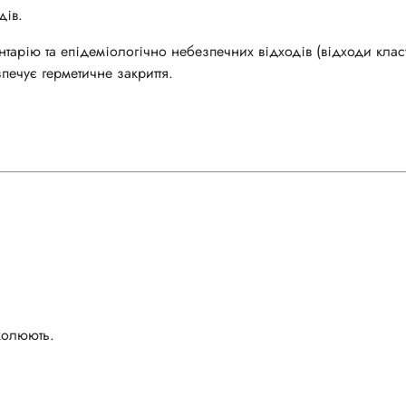
дів.
тарію та епідеміологічно небезпечних відходів (відходи класу
печує герметичне закриття.
околюють.