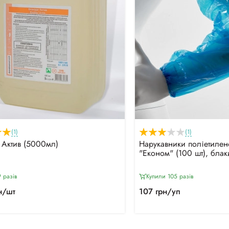
(1)
(1)
 Актив (5000мл)
Нарукавники поліетилен
"Економ" (100 шт), блак
 разiв
Купили 105 разiв
н/шт
107 грн/уп