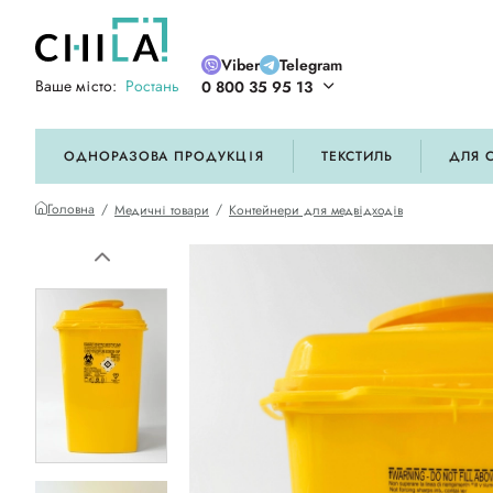
Viber
Telegram
Ваше місто:
Ростань
0 800 35 95 13
ій кольоровій гамі
ОДНОРАЗОВА ПРОДУКЦІЯ
ТЕКСТИЛЬ
ДЛЯ 
Головна
Медичні товари
Контейнери для медвідходів