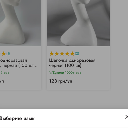
(1)
(2)
 одноразовая
Шапочка одноразовая
, черная (100 шт/
черная (100 шт)
89 раз
Купили 1000+ раз
уп
123 грн/уп
Выберите язык