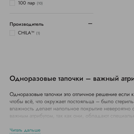
100 пар
(10)
Производитель
CHILA™
(1)
Одноразовые тапочки – важный атри
Одноразовые тапочки это отличное решение если к в
чтобы всё, что окружает постояльца – было стерил
влажность делает напольное покрытие невероятно с
важным атрибутом, так как они, обладают специал
посетителям.
Читать дальше