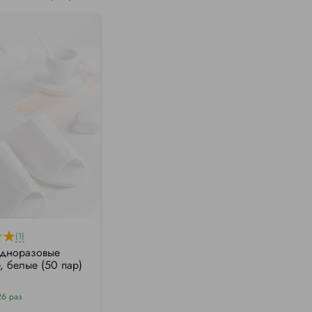
(1)
одноразовые
, белые (50 пар)
26 раз