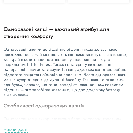
Одноразові капці – важливий атрибут для
створення комфорту
Одноразові тапочки це відмінне рішення якщо до вас часто
приходять гості. Найчастіше такі капці використовуються в готелях,
де вкрай важливо щоб все, що оточує постояльця – було
стерильним і гігієнічним. Також популярні у використанні
одноразові тапочки для сауни
і лазні, адже там вологість робить
підлогове покриття неймовірно слизьким. Часто одноразові капці
можна зустріти при відвідуванні басейну. Такі капці є важливим
атрибутом, через те, що вони, володіють спеціальним покриттям
підошви – яке запобігає ковзанню, що дає додаткову безпеку
відвідувачам.
Особливості одноразових капців
Одноразові капці використовують у багатьох сферах, головним
чином тому, що це відмінна можливість зробити перебування
гостей або клієнтів на тій чи іншій процедурі максимально
Читати далі