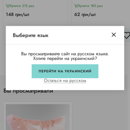
Купили 215 раз
Купили 180 раз
148 грн/шт
62 грн/шт
Выберите язык
КУПИТЬ
КУПИТЬ
Вы просматриваете сайт на русском языке.
Хотите перейти на украинский?
ПЕРЕЙТИ НА УКРАИНСКИЙ
Остаться на русском
Вы просматривали