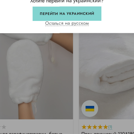
Хотите перейти на украинский?
TOP
ПЕРЕЙТИ НА УКРАИНСКИЙ
Остаться на русском
(1)
для парафинотерапии, белые
Плед плюшевый 110*180