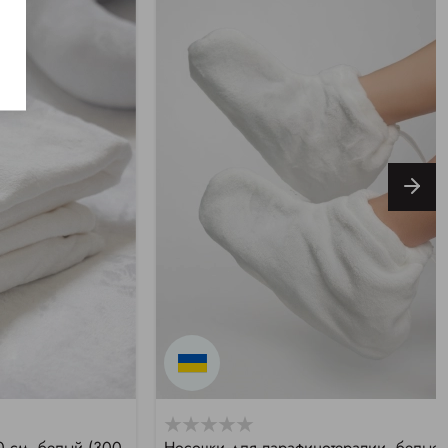
 см, белый (300
Носочки для парафинотерапии, белые