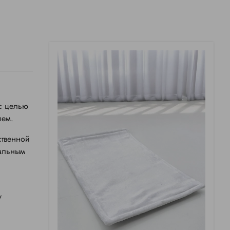
 с целью
лем.
ственной
мальным
у