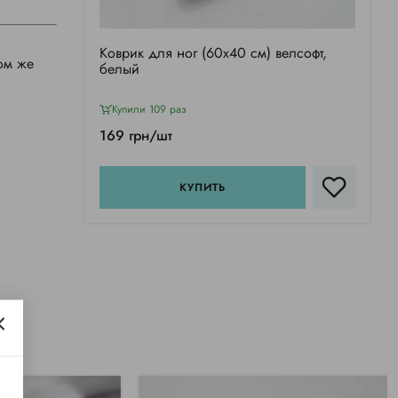
Коврик для ног (60х40 см) велсофт,
ом же
белый
Купили 109 раз
169 грн/шт
КУПИТЬ