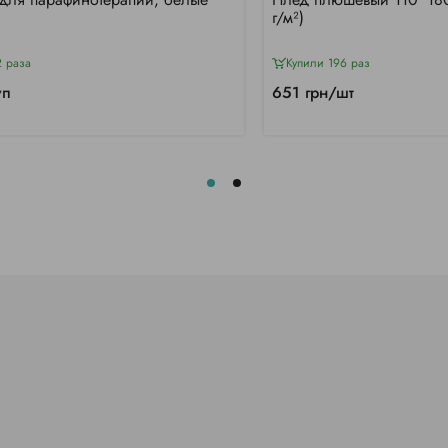
г/м²)
2 раза
Купили 196 раз
уп
651 грн/шт