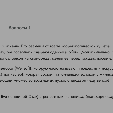
Вопросы 1
а о клиенте. Его размещают возле косметологической кушетки,
ах, где посетители снимают одежду и обувь. Дополнительно,
ют салфеткой из спанбонда, меняя ее перед каждым посетите
велсофт
(Wellsoft), которую часто называют плюшем или искус
0% полиэстер), которая состоит из тончайших волокон с мини
меющий множество воздушных пустот, благодаря чему велсофт
Eva
(толщиной 3 мм) с рельефным тиснением, благодаря чем