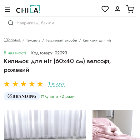
кольоровій гамі
Головна
Текстиль
Текстильні вироби
Килимки для ніг
В наявності
Код товару: 02093
Килимок для ніг (60х40 см) велсофт,
рожевий
1 відгук
Купили 72 рази
BRANDING