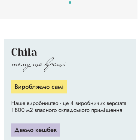
Chila
тому що кращі
Виробляємо самі
Наше виробництво - це 4 виробничих верстата
і 800 м2 власного складського приміщення
Даємо кешбек