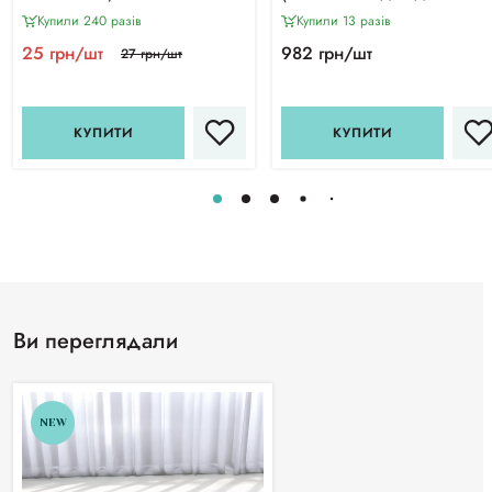
розмірами), рожевий (30
Купили 240 разiв
Купили 13 разiв
г/м²)
25 грн/шт
982 грн/шт
27 грн/шт
КУПИТИ
КУПИТИ
Ви переглядали
NEW