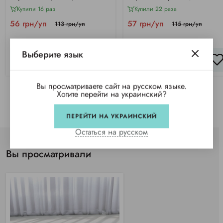
коричневые
коричневые
Купили 16 раз
Купили 22 раза
56 грн/уп
57 грн/уп
113 грн/уп
115 грн/уп
Выберите язык
КУПИТЬ
КУПИТЬ
Вы просматриваете сайт на русском языке.
Хотите перейти на украинский?
ПЕРЕЙТИ НА УКРАИНСКИЙ
Остаться на русском
Вы просматривали