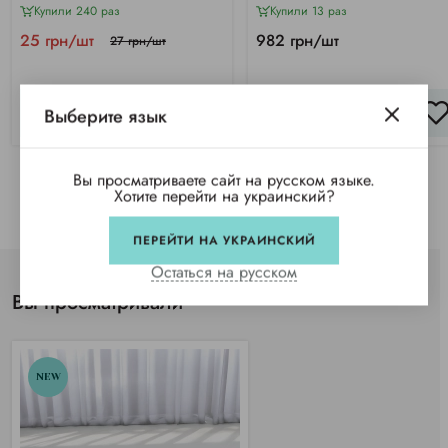
Купили 240 раз
Купили 13 раз
25 грн/шт
982 грн/шт
27 грн/шт
Выберите язык
КУПИТЬ
КУПИТЬ
Вы просматриваете сайт на русском языке.
Хотите перейти на украинский?
ПЕРЕЙТИ НА УКРАИНСКИЙ
Остаться на русском
Вы просматривали
NEW