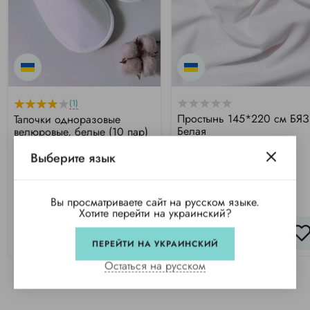
(1)
Простынь 145*220 см БЯЗ
Тапочки одноразовые
Белая
велюровые, белые (10 пар)
Выберите язык
Купили 42 раза
Купили 551 раз
368 грн/шт
473 грн/уп
Вы просматриваете сайт на русском языке.
Хотите перейти на украинский?
КУПИТЬ
КУПИТЬ
ПЕРЕЙТИ НА УКРАИНСКИЙ
Остаться на русском