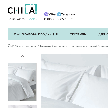
Viber
Telegram
Ваше місто:
Ростань
0 800 35 95 13
ій кольоровій гамі
ОДНОРАЗОВА ПРОДУКЦІЯ
ТЕКСТИЛЬ
ДЛЯ 
Головна
Текстиль
Готельний текстиль
Комплекти постільної білизни