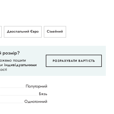
Двоспальний Євро
Сімейний
й розмір?
можемо пошити
РОЗРАХУВАТИ ВАРТІСТЬ
ими
індивідуальними
ості
Полуторний
Бязь
Однотонний