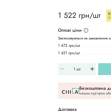
1 522 грн/шт
C
П
Оптові ціни
Застосовуються на замовлення за
1 472 грн/шт
1 421 грн/шт
Безкоштовна до
нашим курʼєром або
Доставка