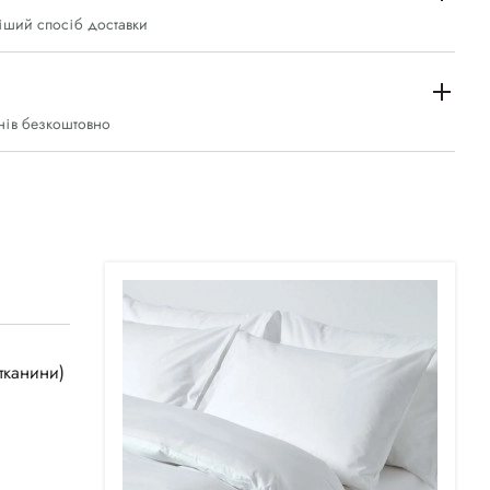
іший спосіб доставки
нів безкоштовно
тканини)