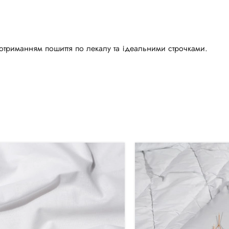
триманням пошиття по лекалу та ідеальними строчками.