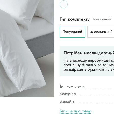
Тип комплекту
Полуторний
Полуторний
Двоспальний
Потрібен нестандартни
На власному виробництві 
постільну білизну за ваш
розмірами
в будь-якій кільк
Тип комплекту
Матеріал
Дизайн
Більше про товар