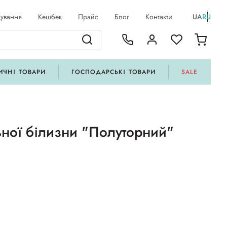
ування
Кешбек
Прайс
Блог
Контакти
UA
RU
ИЧНІ ТОВАРИ
ГОСПОДАРСЬКІ ТОВАРИ
SALE
ьної білизни "Полуторний"