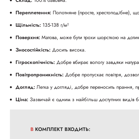
Склад:
100% бавовна.
Переплетення:
Полотняне (просте, хрестоподібне), що
Щільність:
135-138 г/м²
Поверхня:
Матова, може бути трохи шорсткою на дотик
Зносостійкість:
Досить висока.
Гігроскопічність:
Добре вбирає вологу завдяки натура
Повітропроникність:
Добре пропускає повітря, дозвол
Догляд:
Легка у догляді, добре переносить прання, п
Ціна:
Зазвичай є одним з найбільш доступних видів б
В КОМПЛЕКТ ВХОДИТЬ: