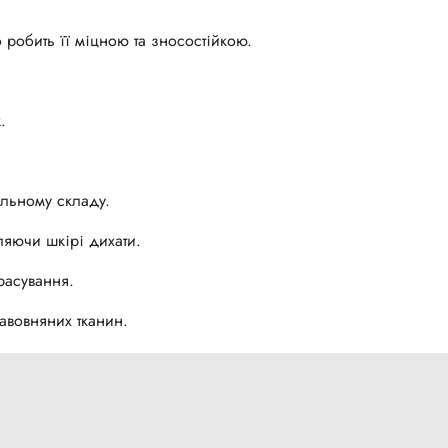
 робить її міцною та зносостійкою.
.
льному складу.
яючи шкірі дихати.
расування.
авовняних тканин.