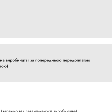
с на виробництві
за попередньою передоплатою
тою)
 (залежно від завантаженості виробництва)