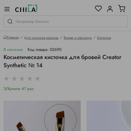
цветовой гамме
ированные
Главная
Для салонов красоты
Брови и ресницы
Кисточки
В наличии
Код товара: 02690
Косметическая кисточка для бровей Creator
Synthetic № 14
Купили 47 раз