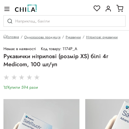
кольоровій гамі
Головна
Одноразова продукція
Рукавички
Нітрилові рукавички
Немає в наявності
Код товару: 1174Р_A
Рукавички нітрилові (розмір XS) білі 4г
Medicom, 100 шт/уп
Купили 594 рази