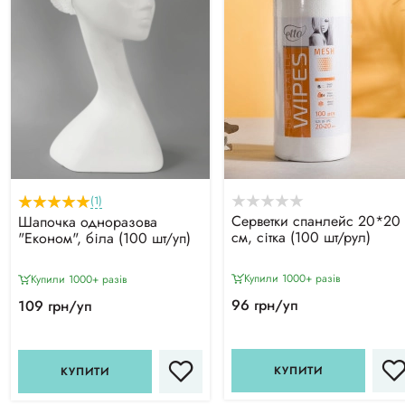
(1)
Серветки спанлейс 20*20
Шапочка одноразова
см, сітка (100 шт/рул)
"Економ", біла (100 шт/уп)
Купили 1000+ разiв
Купили 1000+ разiв
96 грн/уп
109 грн/уп
КУПИТИ
КУПИТИ