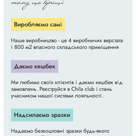
тому що кращі
Виробляємо самі
Наше виробництво - це 4 виробничих верстата
і 800 м2 власного складського приміщення
Даємо кешбек
Ми любимо своїх клієнтів і даємо кешбек від
замовлень. Реєструйся в Chila club і стань
учасником нашої системи лояльності.
Надсилаємо зразки
Надаємо безкоштовні зразки будь-якого