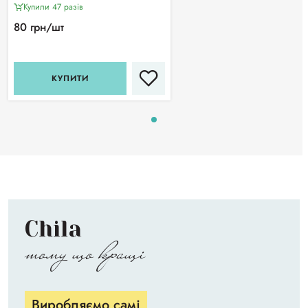
Купили 47 разiв
80 грн/шт
КУПИТИ
Chila
тому що кращі
Виробляємо самі