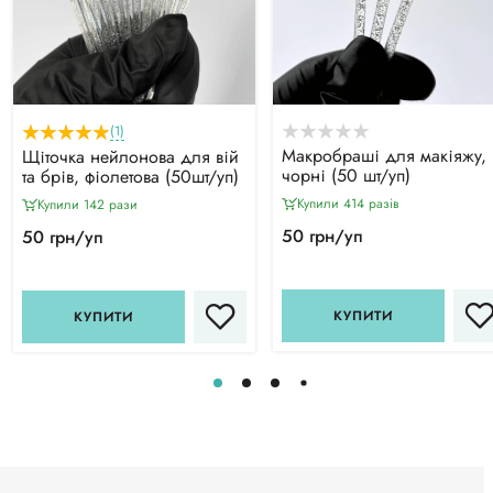
(1)
Макробраші для макіяжу,
Щіточка нейлонова для вій
чорні (50 шт/уп)
та брів, фіолетова (50шт/уп)
Купили 414 разiв
Купили 142 рази
50 грн/уп
50 грн/уп
КУПИТИ
КУПИТИ