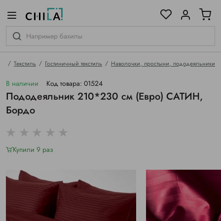
цветовой гамме
ированные
ая
Текстиль
Гостиничный текстиль
Наволочки, простыни, пододеяльники
В наличии
Код товара: 01524
Пододеяльник 210*230 см (Евро) САТИН,
Бордо
Купили 9 раз