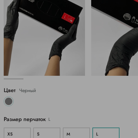
Цвет
Черный
Размер перчаток
L
XS
S
M
L