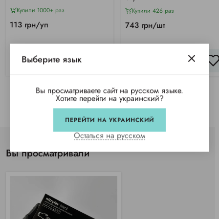
Купили 1000+ раз
Купили 426 раз
113 грн/уп
743 грн/шт
Выберите язык
КУПИТЬ
КУПИТЬ
Вы просматриваете сайт на русском языке.
Хотите перейти на украинский?
ПЕРЕЙТИ НА УКРАИНСКИЙ
Остаться на русском
Вы просматривали