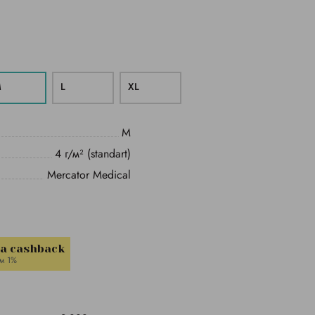
M
L
ХL
M
4 г/м² (standart)
Mercator Medical
la cashback
м 1%