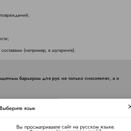
 повреждений;
ости;
 составами (например, в шугаринге).
Выберите язык
тдав предпочтение перчаткам из нитрила Mercator Medical
(По
тм
Вы просматриваете сайт на русском языке.