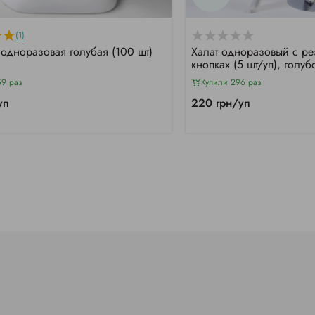
(1)
одноразовая голубая (100 шт)
Халат одноразовый с ре
кнопках (5 шт/уп), голуб
59 раз
Купили 296 раз
уп
220 грн/уп