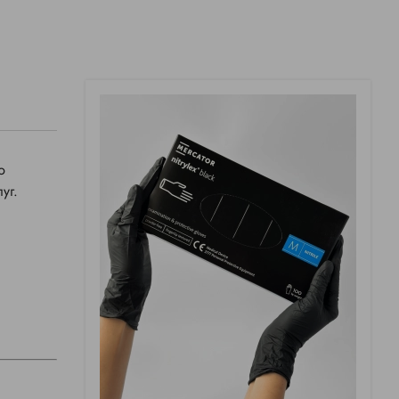
ю
уг.