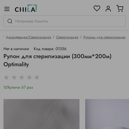
цветовой гамме
ированные
я
Дезинфекция/Стерилизация
Стерилизация
Рулоны для стерилизации
Нет в наличии
Код товара: 01356
Рулон для стерилизации (300мм*200м)
Optimality
Купили 67 раз