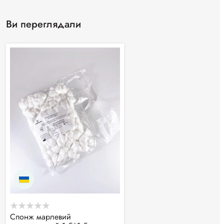
Ви переглядали
Спонж марлевий