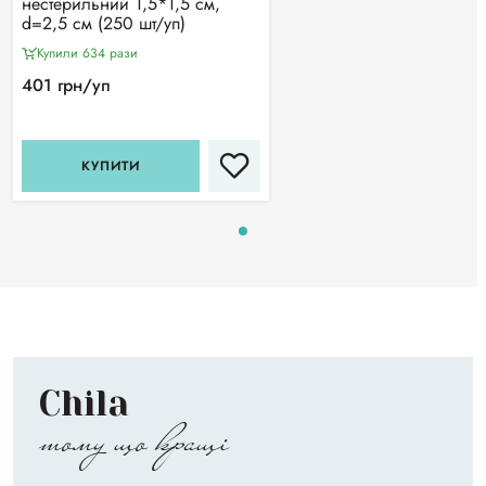
нестерильний 1,5*1,5 см,
d=2,5 см (250 шт/уп)
Купили 634 рази
401 грн/уп
КУПИТИ
Chila
тому що кращі