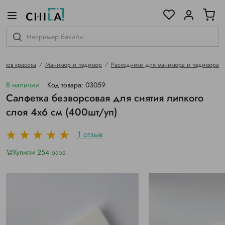
цветовой гамме
ированные
онов красоты
Маникюр и педикюр
Расходники для маникюра и педикюра
В наличии
Код товара: 03059
Салфетка безворсовая для снятия липкого
слоя 4х6 см (400шт/уп)
1 отзыв
Купили 254 раза