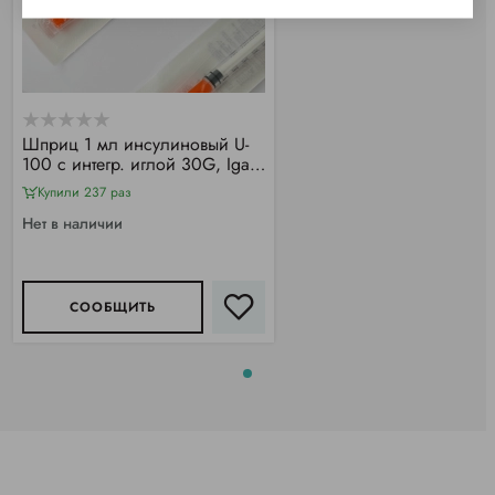
Шприц 1 мл инсулиновый U-
100 с интегр. иглой 30G, Igar
(100 шт/уп)
Купили 237 раз
Нет в наличии
СООБЩИТЬ