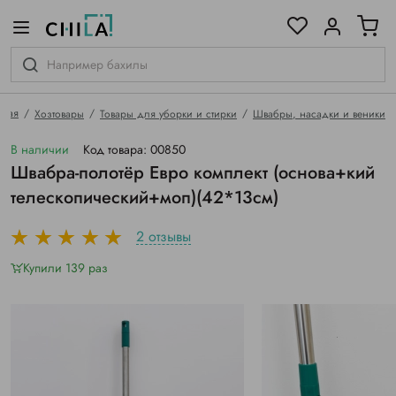
цветовой гамме
ированные
вная
Хозтовары
Товары для уборки и стирки
Швабры, насадки и веники
В наличии
Код товара: 00850
Швабра-полотёр Евро комплект (основа+кий
телескопический+моп)(42*13см)
2 отзывы
Купили 139 раз