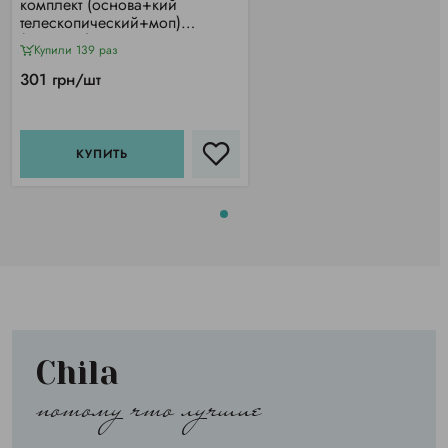
комплект (основа+кий
телескопический+моп)
(42*13см)
Купили 139 раз
301 грн/шт
КУПИТЬ
Chila
потому что лучшие